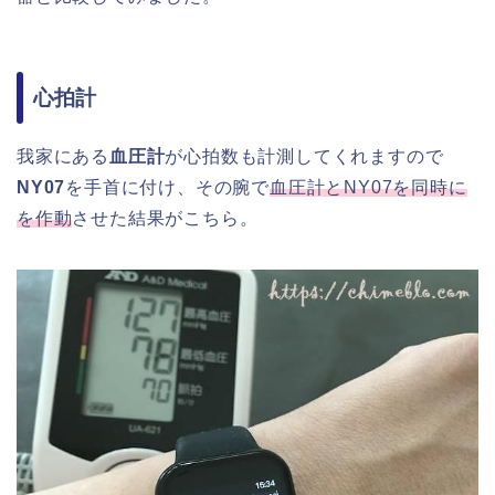
心拍計
我家にある
血圧計
が心拍数も計測してくれますので
NY07
を手首に付け、その腕で
血圧計とNY07を同時に
を作動
させた結果がこちら。