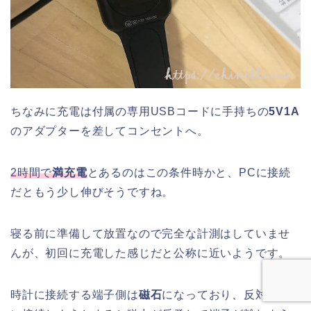
ちなみに充電は付属の専用USBコードに手持ちの
5V1A
のアダプターを差してコンセントへ。
2時間で
満充電
とあるのはこの条件時かと、PCに接続
だともう少し伸びそうですね。
寝る前に準備して放置なので完全な計測はしていませ
んが、初回に充電した感じだと公称に近いようです。
時計に接続する端子側は
磁石
になっており、反対向き