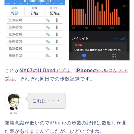
これが
NY07
のH Bandアプリ
、
iPhon
eのヘルスケアア
プリ
、それぞれ同日での歩数記録です。
これは・・・
ロンゴ
健康意識が低いのでiPhoneの歩数の記録は数度しか見
た事がありませんでしたが、ひどいですね。