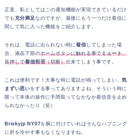
正直、私としてはこの通知機能が実現できているだけ
でも
充分満足
なのですが、最後にもう一つだけ着信に
関して気に入った機能をご紹介します。
それは、電話に出られない時に
着信
してしまった場
合、液晶下部の
ホームボタンに触れる事で
ミュート
、
長押しで
着信拒否
（切断）
出来てしまう事です。
これは便利です！大事な時に電話が鳴ってしまい、
気
まずい思い
をする事ってありますよね、そういう時に
限って本体の操作に手間取ってなかなか着信音を止め
られなかったり（笑）
Briskyjp NY07
を腕に付けていればそんなハプニング
に肝を冷やす事もなくなりますね。