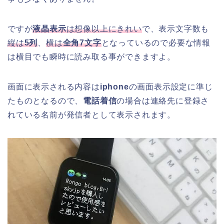
ですが
液晶表示
は想像以上にきれい
で、表示文字数も
縦は
5列
、
横は
全角7文字
となっているので必要な情報
は横目でも瞬時に読み取る事ができますよ。
画面に表示される内容は
iphone
の画面表示設定に準じ
たものとなるので、
電話着信
の場合は連絡先に登録さ
れている名前が発信者として表示されます。