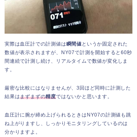
実際は血圧計での計測値は
瞬間値
というか固定された
数値が表示されますが、NY07で計測を開始すると60秒
間連続で計測し続け、リアルタイムで数値が変化しま
す。
厳密な比較にはなりませんが、3回ほど同時に計測した
結果は
まずまずの
精度
ではないかと思います。
血圧計に腕が締め上げられるときはNY07の計測値も跳
ね上がりますし、しっかりモニタリングしているのは
分かりますよ。