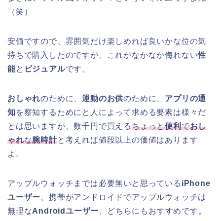
（笑）
安価ですので、雰囲気だけ楽しめれば良いかな位の気
持ちで購入したのですが、これがなかなか侮れない
性
能
と
ビジュアル
です。
おしゃれ
のために、
運動のお供
のために、
アプリの通
知
を察知するためにと人によって求める要素は様々だ
とは思いますが、数千円で買える
ちょっと
便利
で
おし
ゃれ
な
腕時計
と考えれば値段以上の価値はあります
よ。
アップルウォッチまでは必要無いと思っている
iPhone
ユーザー
、携帯がアンドロイドでアップルウォッチは
無理な
Androidユーザー
、どちらにもおすすめです。