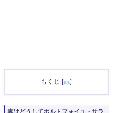
もくじ
[
]
表示
妻はどうしてポルトフォイユ・サラ