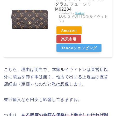
グラム フューシャ
M62234
created by
Rinker
LOUIS VUITTON(ルイヴィト
ン)
Amazon
楽天市場
Yahooショッピング
こちら、理由は明白で、本家ルイヴィトンは直営店以
外に製品を卸す事は無く、他店で出回る正規品は直営
店経由（定価）なのだと私は想像します。
並行輸入なら円安も影響してきますね。
つまり、
ある程度の金額を価格に上乗せしなければ利