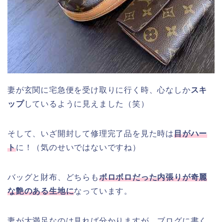
妻が玄関に宅急便を受け取りに行く時、心なしか
スキ
ップ
しているように見えました（笑）
そして、いざ開封して修理完了品を見た時は
目がハー
ト
に！（気のせいではないですね）
バッグと財布、どちらも
ボロボロだった内張りが奇麗
な艶のある生地に
なっています。
妻が大満足なのは見れば分かりますが、ブログに書く