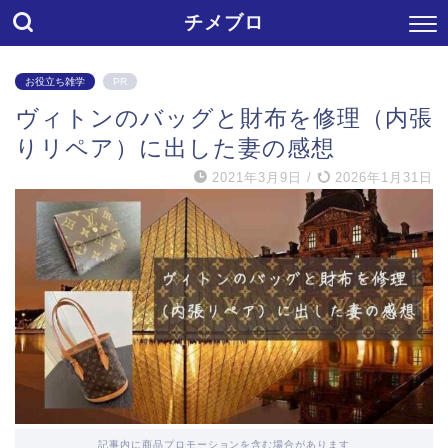
チメブロ
お役立ち雑学
PR
ヴィトンのバッグと財布を修理（内張
りリペア）に出した妻の感想
2021年3月9日
/
2026年1月31日
記事内に商品プロモーションを含む場合があります