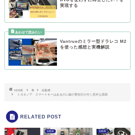
実現する
Vantrueのミラー型ドラレコ M2
を使った感想と実機解説
HOME
車
自動車
トヨタノア スマートキーはあるのに鍵の警告灯が付く意外な原因
RELATED POST
車
自動車
自動車