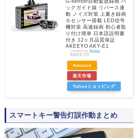
G-sensor自動緊急録画 バ
ックガイド線 リバース連
動 ノイズ対策 上書き録画
Ｇセンサー搭載 LED信号
機対策 高速録画 初心者取
り付け簡単 日本語説明書
付き 12ヶ月品質保証
AKEEYO AKY-E1
created by
Rinker
AKEEYO
Amazon
楽天市場
Yahooショッピング
スマートキー警告灯誤作動まとめ