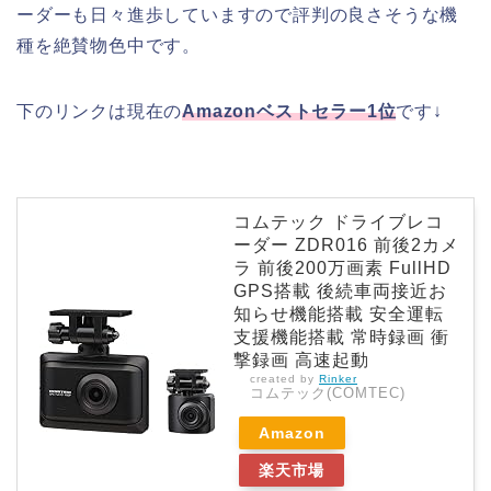
ーダーも日々進歩していますので評判の良さそうな機
種を絶賛物色中です。
下のリンクは現在の
Amazonベストセラー1位
です↓
コムテック ドライブレコ
ーダー ZDR016 前後2カメ
ラ 前後200万画素 FullHD
GPS搭載 後続車両接近お
知らせ機能搭載 安全運転
支援機能搭載 常時録画 衝
撃録画 高速起動
created by
Rinker
コムテック(COMTEC)
Amazon
楽天市場