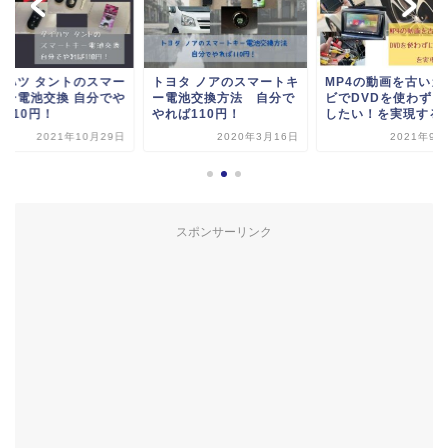
イハツ タントのスマー
トヨタ ノアのスマートキ
MP4の動画を古いカ
キー電池交換 自分でや
ー電池交換方法 自分で
ビでDVDを使わずに
ば110円！
やれば110円！
したい！を実現する
2021年10月29日
2020年3月16日
2021年9月
スポンサーリンク